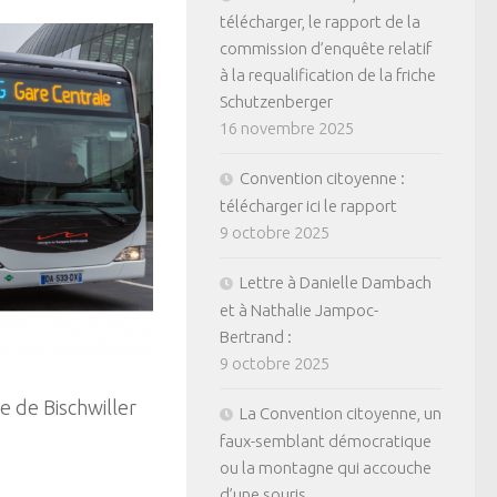
télécharger, le rapport de la
commission d’enquête relatif
à la requalification de la friche
Schutzenberger
16 novembre 2025
Convention citoyenne :
télécharger ici le rapport
9 octobre 2025
Lettre à Danielle Dambach
et à Nathalie Jampoc-
Bertrand :
9 octobre 2025
e de Bischwiller
La Convention citoyenne, un
faux-semblant démocratique
ou la montagne qui accouche
d’une souris