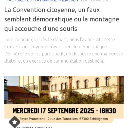
-
/
ACTUALITÉS
/
PATRIMOINE - HEINEKEN
9 OCTOBRE 2025
La Convention citoyenne, un faux-
semblant démocratique ou la montagne
qui accouche d’une souris
Tout ça pour ça ! Dès le départ, nous l’avions dit : cette
Convention citoyenne n’avait rien de démocratique.
Derrière le vernis participatif, on découvre une manœuvre
dilatoire, un exercice de communication destiné à...