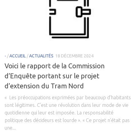
-
/
ACCUEIL
/
ACTUALITÉS
18 DÉCEMBRE 2024
Voici le rapport de la Commission
d’Enquête portant sur le projet
d’extension du Tram Nord
« Les préoccupations exprimées par beaucoup d’habitants
sont légitimes. C’est une révolution dans leur mode de vie
quotidienne qui leur est imposée. La responsabilité
politique des décideurs est lourde ». « Ce projet n’était pas
une...