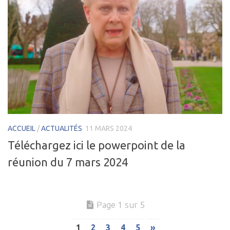
ACCUEIL
/
ACTUALITÉS
11 MARS 2024
Téléchargez ici le powerpoint de la
réunion du 7 mars 2024
Page 1 sur 5
1
2
3
4
5
»