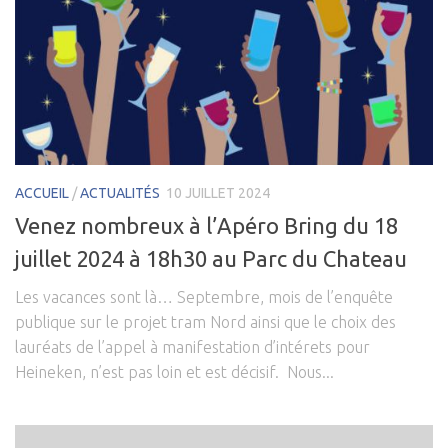
ACCUEIL
/
ACTUALITÉS
10 JUILLET 2024
Venez nombreux à l’Apéro Bring du 18
juillet 2024 à 18h30 au Parc du Chateau
Les vacances sont là… Septembre, mois de l’enquête
publique sur le projet tram Nord ainsi que le choix des
lauréats de l’appel à manifestation d’intérets pour
Heineken, n’est pas loin et est décisif. Nous...