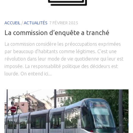
ACCUEIL
/
ACTUALITÉS
7 FÉVRIER 2025
La commission d’enquête a tranché
La commission considère les préoccupations exprimées
par beaucoup d’habitants comme légitimes. C’est une
révolution dans leur mode de vie quotidienne qui leur est
imposée. La responsabilité politique des décideurs est
lourde. On entend ici...