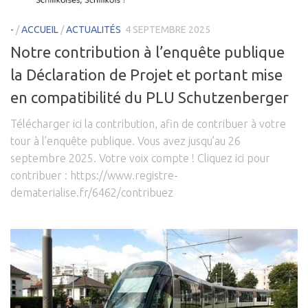
-
/
ACCUEIL
/
ACTUALITÉS
4 SEPTEMBRE 2025
Notre contribution à l’enquête publique
la Déclaration de Projet et portant mise
en compatibilité du PLU Schutzenberger
Télécharger ici la contribution, afin de contribuer à votre
tour à l’enquête publique. Vous avez jusqu’au 26
septembre 2025. Votre voix compte ! Cliquez ici pour
contribuer : https://www.registre-
dematerialise.fr/6462/contribuez