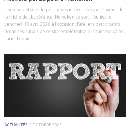
Une quarantaine de personnes intéressées par l’avenir de
la friche de l’Espérance–Heineken se sont réunies le
vendredi 10 avril 2026 à l’occasion d’ateliers participatifs
organisés autour de ce site emblématique. En introduction,
Lucie, Léonie...
ACTUALITÉS
9 OCTOBRE 2025