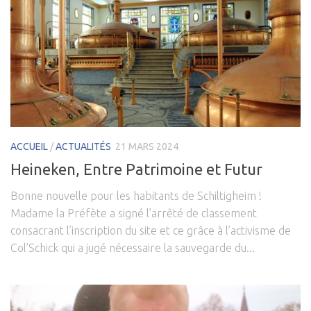
ACCUEIL
/
ACTUALITÉS
21 MARS 2024
Heineken, Entre Patrimoine et Futur
Bonne nouvelle pour les habitants de Schiltigheim !
Madame la Préfète a signé l’arrêté de classement
consacrant l’inscription du site et ce grâce à l’activisme de
Col’Schick qui a jugé nécessaire la sauvegarde du...