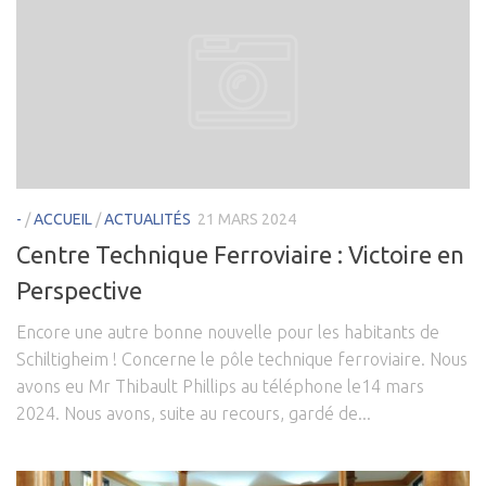
-
/
ACCUEIL
/
ACTUALITÉS
21 MARS 2024
Centre Technique Ferroviaire : Victoire en
Perspective
Encore une autre bonne nouvelle pour les habitants de
Schiltigheim ! Concerne le pôle technique ferroviaire. Nous
avons eu Mr Thibault Phillips au téléphone le14 mars
2024. Nous avons, suite au recours, gardé de...