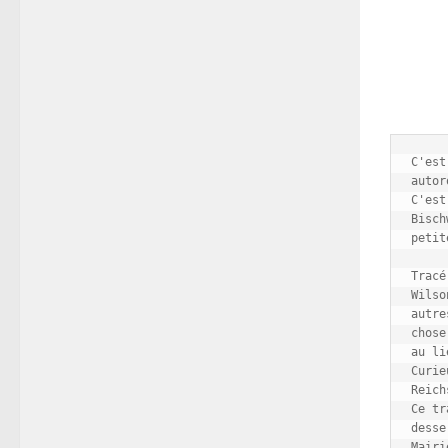
C'est
autor
C'est
Bisch
petit
Tracé
Wilso
autre
chose
au li
Curie
Reich
Ce tr
desse
Mairi