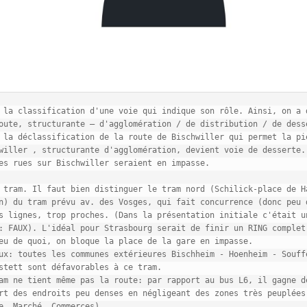
 la classification d'une voie qui indique son rôle. Ainsi, on a d
oute, structurante – d'agglomération / de distribution / de desse
 la déclassification de la route de Bischwiller qui permet la pié
willer , structurante d'agglomération, devient voie de desserte. 
es rues sur Bischwiller seraient en impasse.

 tram. Il faut bien distinguer le tram nord (Schilick-place de Ha
n) du tram prévu av. des Vosges, qui fait concurrence (donc peu d
s lignes, trop proches. (Dans la présentation initiale c'était un
: FAUX). L'idéal pour Strasbourg serait de finir un RING complet 
eu de quoi, on bloque la place de la gare en impasse. 

ux: toutes les communes extérieures Bischheim - Hoenheim - Souffe
stett sont défavorables à ce tram. 

am ne tient même pas la route: par rapport au bus L6, il gagne de
rt des endroits peu denses en négligeant des zones très peuplées 
e, Marché, Commerces).
