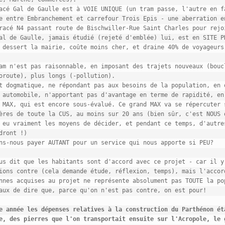
acé Gal de Gaulle est à VOIE UNIQUE (un tram passe, l'autre en fa
e entre Embranchement et carrefour Trois Epis - une aberration en
racé N4 passant route de Bischwiller-Rue Saint Charles pour rejoi
al de Gaulle, jamais étudié (rejeté d'emblée) lui, est en SITE PR
 dessert la mairie, coûte moins cher, et draine 40% de voyageurs 
am n'est pas raisonnable, en imposant des trajets nouveaux (boucl
oroute), plus longs (-pollution).

t dogmatique, ne répondant pas aux besoins de la population, en o
 automobile, n'apportant pas d'avantage en terme de rapidité, en 
 MAX, qui est encore sous-évalué. Ce grand MAX va se répercuter s
ères de toute la CUS, au moins sur 20 ans (bien sûr, c'est NOUS q
 eu vraiment les moyens de décider, et pendant ce temps, d'autres
dront !)

ns-nous payer AUTANT pour un service qui nous apporte si PEU?

us dit que les habitants sont d'accord avec ce projet - car il y 
ions contre (cela demande étude, réflexion, temps), mais l'accord
nnes acquises au projet ne représente absolument pas TOUTE la pop
aux de dire que, parce qu'on n'est pas contre, on est pour!

e année les dépenses relatives à la construction du Parthénon éta
e, des pierres que l'on transportait ensuite sur l'Acropole, le g