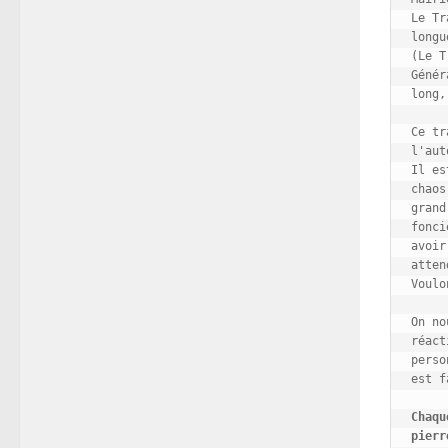
Le Tr
longu
(Le T
Génér
long,
Ce tr
l'aut
Il es
chaos
grand
fonci
avoir
atten
Voulo
On no
réact
perso
est f
Chaqu
pierr