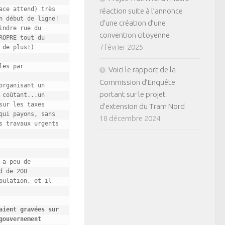
ce attend) très 
réaction suite à l’annonce
 début de ligne!

d’une création d’une
ndre rue du 
convention citoyenne
OPRE tout du 
7 février 2025
de plus!)

es par 
Voici le rapport de la
Commission d’Enquête
rganisant un 
portant sur le projet
coûtant...un 
ur les taxes 
d’extension du Tram Nord
ui payons, sans 
18 décembre 2024
 travaux urgents 
a peu de 
 de 200 
ulation, et il 
ient gravées sur 
ouvernement 