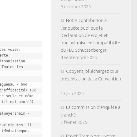
9 octobre 2025
Notre contribution à
l’enquête publique la
Déclaration de Projet et
portant mise en compatibilité
es voies: 
du PLU Schutzenberger
rte.

4 septembre 2025
tonnisation. 
Toutes les 
Citoyens, téléchargez ici la
présentation de la Convention
guenau - bvd 
!
'efficacité) aux 
13 juin 2025
e seule et même 
(il est amorcé) 
La commission d’enquête a
lweyersheim - 
tranché
7 février 2025
ux minutes! Il 
(Médiatheque, 
Projet Tram Nord : Notre