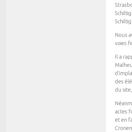
Strasbo
Schilti
Schilti
Nous a
voies f
Il a ra
Malheur
d’impla
des élé
du sit
Néanmo
actes f
et en f
Cronen