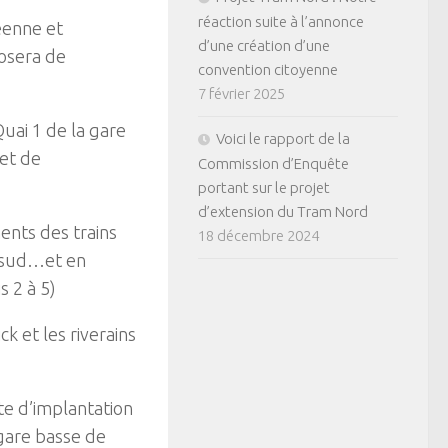
réaction suite à l’annonce
éenne et
d’une création d’une
osera de
convention citoyenne
7 février 2025
uai 1 de la gare
Voici le rapport de la
fet de
Commission d’Enquête
portant sur le projet
d’extension du Tram Nord
ents des trains
18 décembre 2024
u sud…et en
 2 à 5)
k et les riverains
ite d’implantation
gare basse de