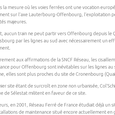
s la mesure où les voies ferrées ont une vocation europ
ent sur l’axe Lauterbourg-Offenbourg, l’exploitation p
ltés majeures.
t, aucun train ne peut partir vers Offenbourg depuis le Q
sbourg par les lignes au sud avec nécessairement un ef
ement.
rement aux affirmations de la SNCF Réseau, les cisaillem
ance pour Offenbourg sont inévitables sur les lignes a
e, elles sont plus proches du site de Cronenbourg (Quais
ier site étant de surcroît en zone non urbanisée, Col’Schic
ue de Sélestat militent en faveur de ce site.
leurs, en 2001, Réseau Ferré de France étudiait déjà un s
tallations de maintenance situé encore actuellement en 