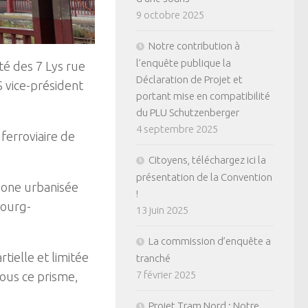
9 octobre 2025
Notre contribution à
l’enquête publique la
té des 7 Lys rue
Déclaration de Projet et
 vice-président
portant mise en compatibilité
du PLU Schutzenberger
4 septembre 2025
 ferroviaire de
Citoyens, téléchargez ici la
présentation de la Convention
zone urbanisée
!
bourg-
13 juin 2025
La commission d’enquête a
rtielle et limitée
tranché
7 février 2025
sous ce prisme,
Projet Tram Nord : Notre