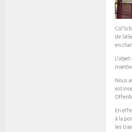
Col’Sch
de Séle
en char
L’objet
mainten
Nous av
est ins
Offenbo
En effe
à la po
les tra