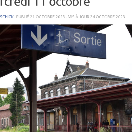
credi 11 octobre
 SCHICK
· PUBLIÉ
21 OCTOBRE 2023
· MIS À JOUR
24 OCTOBRE 2023