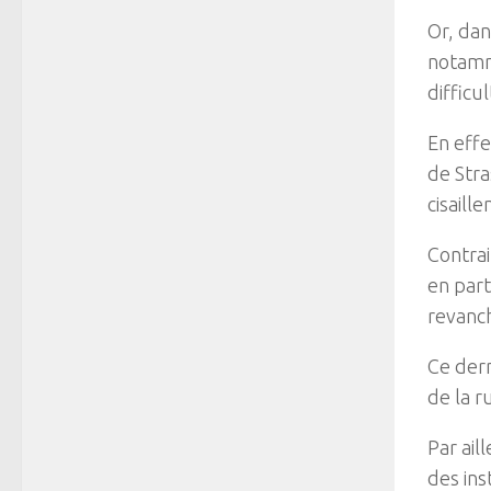
Or, dan
notamm
difficu
En effe
de Stra
cisaill
Contrai
en part
revanch
Ce dern
de la r
Par ail
des ins