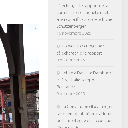
télécharger, le rapport de la
commission d’enquête relatif
à la requalification de la friche
Schutzenberger
16 novembre 2025
Convention citoyenne :
télécharger ici le rapport
9 octobre 2025
Lettre à Danielle Dambach
et à Nathalie Jampoc-
Bertrand :
9 octobre 2025
La Convention citoyenne, un
faux-semblant démocratique
ou la montagne qui accouche
d’une souris