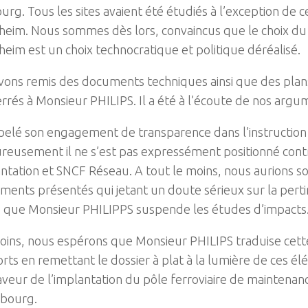
urg. Tous les sites avaient été étudiés à l’exception de c
gheim. Nous sommes dès lors, convaincus que le choix du 
gheim est un choix technocratique et politique déréalisé.
vons remis des documents techniques ainsi que des plan
errés à Monsieur PHILIPS. Il a été à l’écoute de nos argu
ppelé son engagement de transparence dans l’instruction 
eusement il ne s’est pas expressément positionné contr
ntation et SNCF Réseau. A tout le moins, nous aurions s
ments présentés qui jetant un doute sérieux sur la pert
e, que Monsieur PHILIPPS suspende les études d’impacts
ins, nous espérons que Monsieur PHILIPS traduise cett
orts en remettant le dossier à plat à la lumière de ces 
aveur de l’implantation du pôle ferroviaire de maintenanc
bourg.